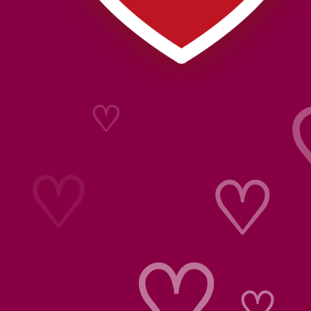
♡
♡
♡
♡
♡
♡