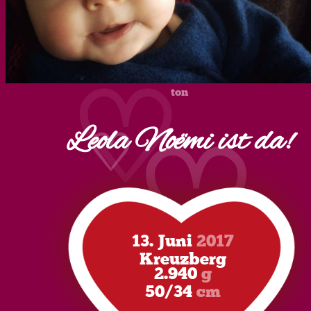
♡
♡
ton
Leola Noëmi ist da!
♡
♡
13. Juni
2017
Kreuzberg
2.940
g
50/34
cm