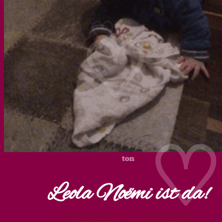
♡
ton
Leola Noëmi ist da!