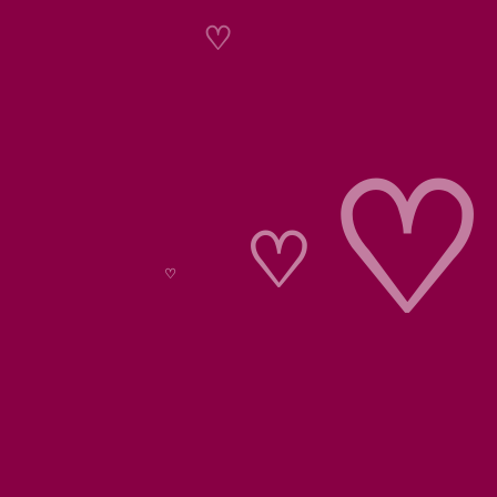
♡
♡
♡