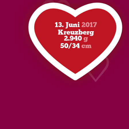
♡
♡
13. Juni
2017
Kreuzberg
2.940
g
50/34
cm
♡