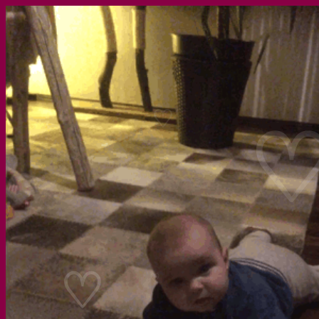
♡
♡
♡
♡